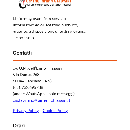
L’Informagiovani è un servizio
informativo ed orientativo pubblico,
gratuito, a disposizione di tutti i giovani…
…e non solo.
Contatti
c/o U.M. dell’Esino-Frasassi
Via Dante, 268
60044 Fabriano, (AN)
tel. 0732.695238
(anche WhatsApp – solo messaggi)
cig.fabriano@umesinofrasassi.it
Privacy Policy
–
Cookie Policy
Orari