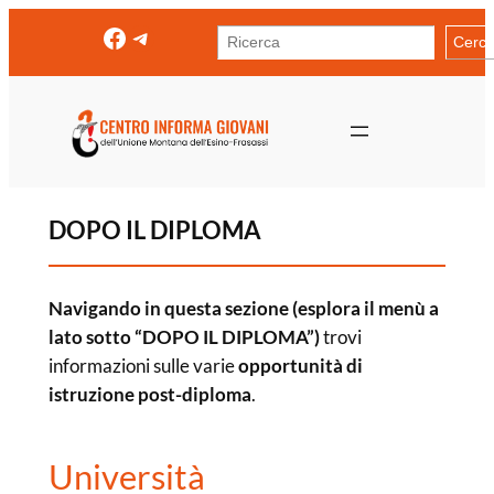
Vai
Facebook
Telegram
Cerca
Cerc
al
contenuto
DOPO IL DIPLOMA
Navigando in questa sezione (esplora il menù a
lato sotto “DOPO IL DIPLOMA”)
trovi
informazioni sulle varie
opportunità di
istruzione post-diploma
.
Università