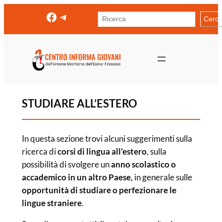
Vai
Facebook
Telegram
Cerca
Cerc
al
contenuto
STUDIARE ALL’ESTERO
In questa sezione trovi alcuni suggerimenti sulla
ricerca di
corsi di lingua all’estero
, sulla
possibilità di svolgere un
anno scolastico o
accademico in un altro Paese
, in generale sulle
opportunità di studiare o perfezionare le
lingue straniere
.