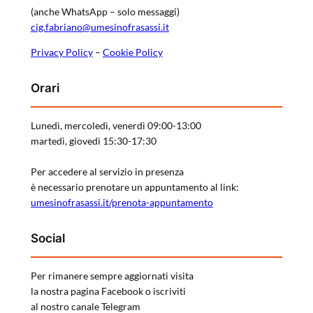
(anche WhatsApp – solo messaggi)
cig.fabriano@umesinofrasassi.it
Privacy Policy
–
Cookie Policy
Orari
Lunedì, mercoledì, venerdì 09:00-13:00
martedì, giovedì 15:30-17:30
Per accedere al servizio in presenza
è necessario prenotare un appuntamento al link:
umesinofrasassi.it/prenota-appuntamento
Social
Per rimanere sempre aggiornati visita
la nostra pagina Facebook o iscriviti
al nostro canale Telegram