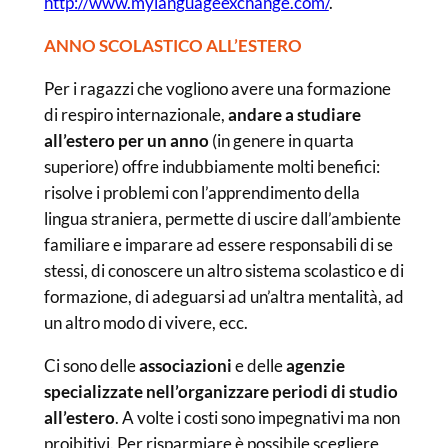
http://www.mylanguageexchange.com/
.
ANNO SCOLASTICO ALL’ESTERO
Per i ragazzi che vogliono avere una formazione
di respiro internazionale,
andare a studiare
all’estero per un anno
(in genere in quarta
superiore) offre indubbiamente molti benefici:
risolve i problemi con l’apprendimento della
lingua straniera, permette di uscire dall’ambiente
familiare e imparare ad essere responsabili di se
stessi, di conoscere un altro sistema scolastico e di
formazione, di adeguarsi ad un’altra mentalità, ad
un altro modo di vivere, ecc.
Ci sono delle
associazioni
e delle
agenzie
specializzate nell’organizzare periodi di studio
all’estero
. A volte i costi sono impegnativi ma non
proibitivi. Per risparmiare è possibile scegliere